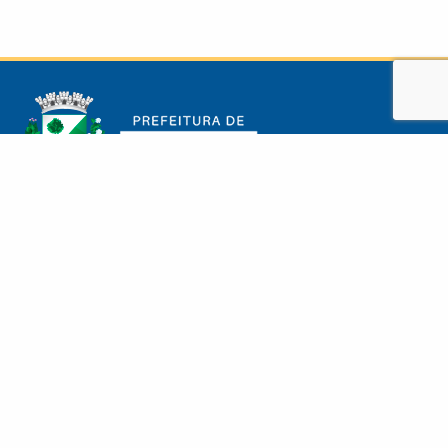
Rua Samaritana, 1185, Bairro Santa Edwiges – CEP 57310-245
Arapiraca-AL
A Prefeitura
Feriados Municipais
Gabinete
GTINFO
Secretarias e Órgãos